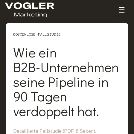
☰
KOSTENLOSE FALLSTUDIE
Wie
ein
B2B-Unternehmen
seine
Pipeline
in
90
Tagen
verdoppelt
hat.
Detaillierte Fallstudie (PDF, 8 Seiten).