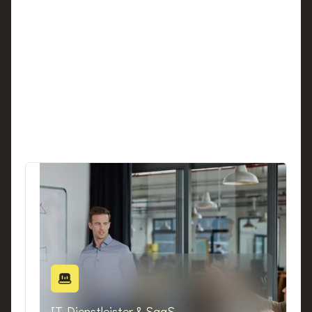
FÜR WEN
B2B-Mittelstand im DACH-Raum mit
erklärungsbedürftigem Angebot und Vertriebsteam.
Alle Branchen
IT-Dienstleister & SaaS