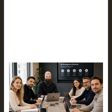
Heute
Von Allgäu bis Zürich
Wir wachsen weiter und arbeiten mit B2B-
Unternehmen an planbarer Neukundengewinnung im
DACH-Raum. Arbeit macht immer noch Spaß! Job ≠
Beruf.