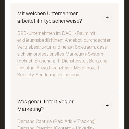
Mit welchen Unternehmen
arbeitet ihr typischerweise?
B2B-Unternehmen im DACH-Raum mit
erklärungsbedürftigem Angebot, durchdachter
Vertriebsstruktur und genug Spielraum, dass
sich ein professionelles Marketing-System
rechnet. Branchen: IT-Dienstleister, Beratung,
Industrie, Anwaltskanzleien, Metallbau, IT-
Security, Sondermaschinenbau.
Was genau liefert Vogler
Marketing?
Demand Capture (Paid Ads + Tracking),
Demand Creation (Content + LinkedIn-