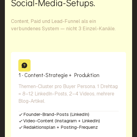
Social-Media-Setups.
Content, Paid und Lead-Funnel als ein
verbundenes System — nicht 3 Einzel-Kanäle.
1 · Content-Strategie + Produktion
Themen-Cluster pro Buyer Persona. 1 Drehtag
= 8–12 LinkedIn-Posts, 2–4 Videos, mehrere
Blog-Artikel.
Founder-Brand-Posts (LinkedIn)
Video-Content (Instagram + LinkedIn)
Redaktionsplan + Posting-Frequenz