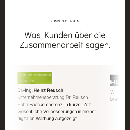
KUNDENSTIMMEN
Was Kunden über die
Zusammenarbeit sagen.
Dr.-Ing. Heinz Reusch
Wir beko
Unternehmensberatung Dr. Reusch
brauchba
Hohe Fachkompetenz. In kurzer Zeit
wesentliche Verbesserungen in meiner
digitalen Werbung aufgezeigt.