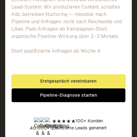
Lead-System. Wir produzieren Content, schalten
Ads, betreiben Nurturing — messbar nach
Pipeline und Anfragen, nicht nach Reichweite und
Likes. Paid-Anfragen ab Kampagnen-Start,
organische Pipeline-Wirkung über 2–3 Monate.
Start qualifizierte Anfragen ab Woche 4.
Erstgespräch vereinbaren
Pipeline-Diagnose starten
100+ Kunden
40.000+
qualifizierte Leads generiert