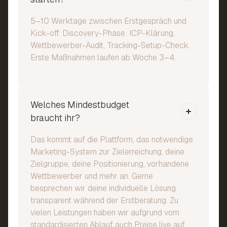
5–10 Werktage zwischen Erstgespräch und
Kick-off. Discovery-Phase: ICP-Klärung,
Wettbewerber-Audit, Tracking-Setup-Check.
Erste Maßnahmen laufen ab Woche 3–4.
Welches Mindestbudget
braucht ihr?
Das kommt auf die Plattform, das notwendige
Marketing-System zur Zielerreichung, deine
Zielgruppe, deine Positionierung, vorhandene
Wettbewerber und mehr an. Gerne
besprechen wir deine individuelle Lösung
transparent während der Erstberatung. Zu
vielen Leistungen haben wir aufgrund vom
standardisierten Ablauf auch Preise live auf