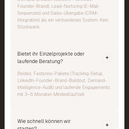
Founder-Brand), Lead-Nurturing (E-Mail-
Sequenzen) und Sales-Übergabe (CRM-
Integration) als ein verbundenes System. Kein
Stückwerk.
Bietet ihr Einzelprojekte oder
laufende Beratung?
Beides. Festpreis-Pakete (Tracking-Setup,
LinkedIn-Founder-Brand-Buildout, Demand-
Intelligence-Audit) und laufende Engagements
mit 3–6 Monaten Mindestlaufzeit.
Wie schnell können wir
starten?