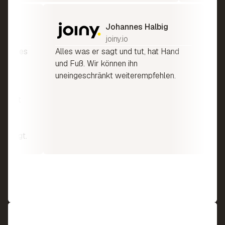
osch
Johannes Halbig
M AG
joiny.io
gesamtes
Alles was er sagt und tut, hat Hand
und Fuß. Wir können ihn
er
uneingeschränkt weiterempfehlen.
it ist
 bringt.