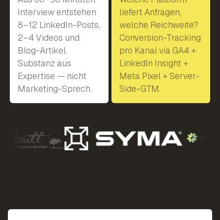
Interview entstehen
liefert Anfragen,
8–12 LinkedIn-Posts,
welche Reichweite?
2–4 Videos und
Conversion-Tracking
Blog-Artikel.
pro Kanal via GA4 +
Substanz aus
LinkedIn Insight +
Expertise — nicht
Meta Pixel + Server-
Marketing-Sprech.
Side-GTM.