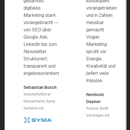
gesamtes
konsequent
digitales
vorangetrieben
Marketing stark
und in Zahlen
vorangebracht —
messbar
von SEO über
gemacht.
Google Ads,
Vogler
LinkedIn bis zum
Marketing
Newsletter.
sprüht vor
Strukturiert,
Energie,
transparent und
Kreativität und
ergebnisorientiert.
liefert viele
Impulse.
Sebastian Bosch
Geschäftsführer
Reinhold
Deutschland, Syma
Depner
Systems AG
Partner, BV
&
P
Vermögen AG