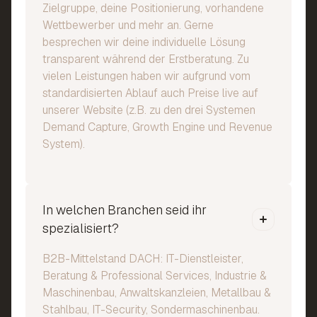
Zielgruppe, deine Positionierung, vorhandene
Wettbewerber und mehr an. Gerne
besprechen wir deine individuelle Lösung
transparent während der Erstberatung. Zu
vielen Leistungen haben wir aufgrund vom
standardisierten Ablauf auch Preise live auf
unserer Website (z.B. zu den drei Systemen
Demand Capture, Growth Engine und Revenue
System).
In welchen Branchen seid ihr
spezialisiert?
B2B-Mittelstand DACH: IT-Dienstleister,
Beratung & Professional Services, Industrie &
Maschinenbau, Anwaltskanzleien, Metallbau &
Stahlbau, IT-Security, Sondermaschinenbau.