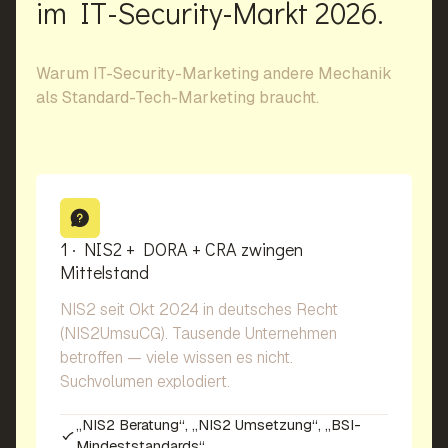
im IT-Security-Markt 2026.
Warum IT-Security-Marketing andere Mechanik
als Standard-Tech-Marketing braucht.
1 · NIS2 + DORA + CRA zwingen
Mittelstand
NIS2 seit Okt 2024 in deutsches Recht
(NIS2UmsuCG). Tausende Unternehmen
betroffen — viele wissen es nicht.
Suchvolumen explodiert.
„NIS2 Beratung“, „NIS2 Umsetzung“, „BSI-
Mindeststandards“