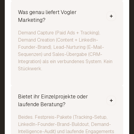
Was genau liefert Vogler
Marketing?
Demand Capture (Paid Ads + Tracking),
Demand Creation (Content + LinkedIn-
Founder-Brand), Lead-Nurturing (E-Mail-
Sequenzen) und Sales-Übergabe (CRM-
Integration) als ein verbundenes System. Kein
Stückwerk.
Bietet ihr Einzelprojekte oder
laufende Beratung?
Beides. Festpreis-Pakete (Tracking-Setup,
LinkedIn-Founder-Brand-Buildout, Demand-
Intelligence-Audit) und laufende Engagements