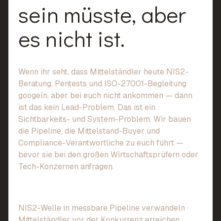
sein
müsste,
aber
es
nicht
ist.
Wenn ihr seht, dass Mittelständler heute NIS2-
Beratung, Pentests und ISO-27001-Begleitung
googeln, aber bei euch nicht ankommen — dann
ist das kein Lead-Problem. Das ist ein
Sichtbarkeits- und System-Problem. Wir bauen
die Pipeline, die Mittelstand-Buyer und
Compliance-Verantwortliche zu euch führt —
bevor sie bei den großen Wirtschaftsprüfern oder
Tech-Konzernen anfragen.
NIS2-Welle in messbare Pipeline verwandeln ·
Mittelständler vor der Konkurrenz erreichen ·