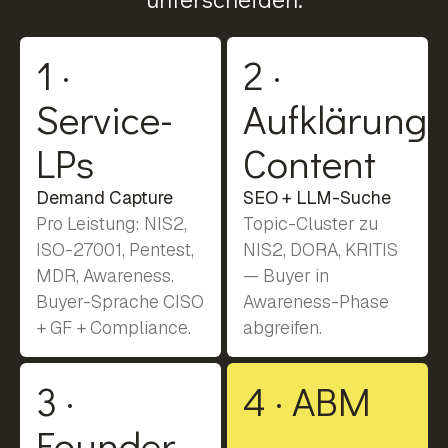
1 ·
2 ·
Service-
Aufklärungs
LPs
Content
Demand Capture
SEO + LLM-Suche
Pro Leistung: NIS2,
Topic-Cluster zu
ISO-27001, Pentest,
NIS2, DORA, KRITIS
MDR, Awareness.
— Buyer in
Buyer-Sprache CISO
Awareness-Phase
+ GF + Compliance.
abgreifen.
3 ·
4 · ABM
Founder-