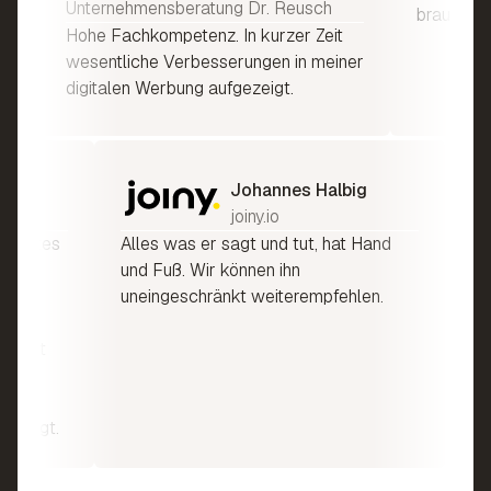
Unternehmensberatung Dr. Reusch
brauchba
Hohe Fachkompetenz. In kurzer Zeit
wesentliche Verbesserungen in meiner
digitalen Werbung aufgezeigt.
osch
Johannes Halbig
M AG
joiny.io
gesamtes
Alles was er sagt und tut, hat Hand
und Fuß. Wir können ihn
er
uneingeschränkt weiterempfehlen.
it ist
 bringt.