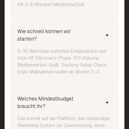
mit 3–6 Monaten Mindestlaufzeit.
Wie schnell können wir
starten?
5–10 Werktage zwischen Erstgespräch und
Kick-off. Discovery-Phase: ICP-Klärung,
Wettbewerber-Audit, Tracking-Setup-Check.
Erste Maßnahmen laufen ab Woche 3–4.
Welches Mindestbudget
braucht ihr?
Das kommt auf die Plattform, das notwendige
Marketing-System zur Zielerreichung, deine