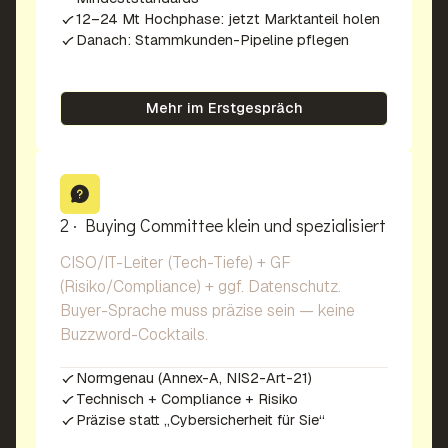
12–24 Mt Hochphase: jetzt Marktanteil holen
Danach: Stammkunden-Pipeline pflegen
Mehr im Erstgespräch
2 · Buying Committee klein und spezialisiert
CISO/IT-Leiter (Tech-Tiefe) + GF
(Risiko/Compliance) + ggf. Datenschutz.
Buyer-Sprache muss präzise sein — keine
Buzzword-Cocktails.
Normgenau (Annex-A, NIS2-Art-21)
Technisch + Compliance + Risiko
Präzise statt „Cybersicherheit für Sie“